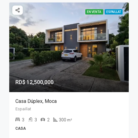
EN VENTA
ESPAILLAT
RD$ 12,500,000
Casa Dúplex, Moca
Espaillat
3
3
2
300
m²
CASA