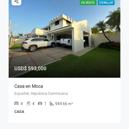
EN VENTA
ESPAILLAT
USD$ 593,000
Casa en Moca
Espaillat, República Dominicana
4
4
1
944.66
m²
CASA